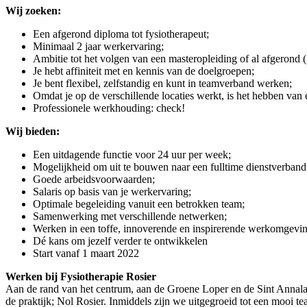
Wij zoeken:
Een afgerond diploma tot fysiotherapeut;
Minimaal 2 jaar werkervaring;
Ambitie tot het volgen van een masteropleiding of al afgerond (g
Je hebt affiniteit met en kennis van de doelgroepen;
Je bent flexibel, zelfstandig en kunt in teamverband werken;
Omdat je op de verschillende locaties werkt, is het hebben van 
Professionele werkhouding: check!
Wij bieden:
Een uitdagende functie voor 24 uur per week;
Mogelijkheid om uit te bouwen naar een fulltime dienstverband
Goede arbeidsvoorwaarden;
Salaris op basis van je werkervaring;
Optimale begeleiding vanuit een betrokken team;
Samenwerking met verschillende netwerken;
Werken in een toffe, innoverende en inspirerende werkomgevi
Dé kans om jezelf verder te ontwikkelen
Start vanaf 1 maart 2022
Werken bij Fysiotherapie Rosier
Aan de rand van het centrum, aan de Groene Loper en de Sint Annalaan
de praktijk; Nol Rosier. Inmiddels zijn we uitgegroeid tot een mooi 