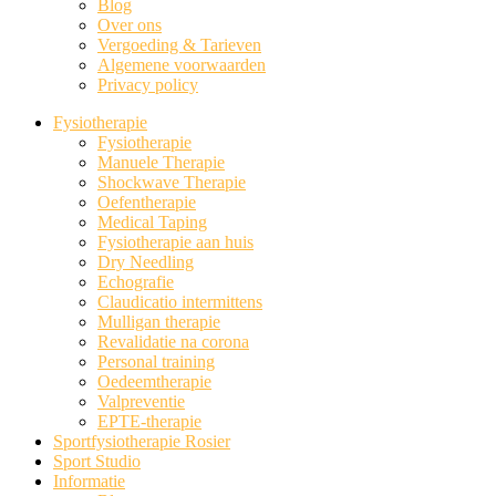
Blog
Over ons
Vergoeding & Tarieven
Algemene voorwaarden
Privacy policy
Fysiotherapie
Fysiotherapie
Manuele Therapie
Shockwave Therapie
Oefentherapie
Medical Taping
Fysiotherapie aan huis
Dry Needling
Echografie
Claudicatio intermittens
Mulligan therapie
Revalidatie na corona
Personal training
Oedeemtherapie
Valpreventie
EPTE-therapie
Sportfysiotherapie Rosier
Sport Studio
Informatie