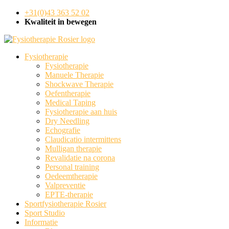
+31(0)43 363 52 02
Kwaliteit in bewegen
Fysiotherapie
Fysiotherapie
Manuele Therapie
Shockwave Therapie
Oefentherapie
Medical Taping
Fysiotherapie aan huis
Dry Needling
Echografie
Claudicatio intermittens
Mulligan therapie
Revalidatie na corona
Personal training
Oedeemtherapie
Valpreventie
EPTE-therapie
Sportfysiotherapie Rosier
Sport Studio
Informatie