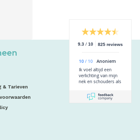
/
9.3
10
825 reviews
meen
10
/
10
Anoniem
Ik voel altijd een
verlichting van mijn
nek en schouders als
g & Tarieven
ik bij Stan ben
geweest. Verder vind
 voorwaarden
ik de therapeut altijd
erg betrokken
licy
overkomen,
vriendelijk en
professioneel. Zou
deze zeker aanraden.