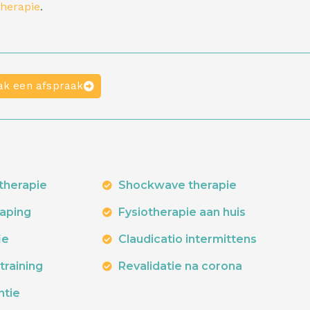
therapie
.
k een afspraak
therapie
Shockwave therapie
taping
Fysiotherapie aan huis
ie
Claudicatio intermittens
training
Revalidatie na corona
ntie