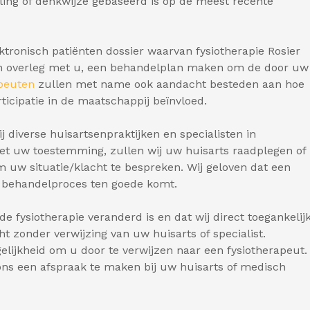
ling of denkwijze gebaseerd is op de meest recente
ektronisch patiënten dossier waarvan fysiotherapie Rosier
, in overleg met u, een behandelplan maken om de door uw
peuten
zullen met name ook aandacht besteden aan hoe
rticipatie in de maatschappij beïnvloed.
j diverse huisartsenpraktijken en specialisten in
et uw toestemming, zullen wij uw huisarts raadplegen of
uw situatie/klacht te bespreken. Wij geloven dat een
 behandelproces ten goede komt.
e fysiotherapie veranderd is en dat wij direct toegankelij
cht zonder verwijzing van uw huisarts of specialist.
lijkheid om u door te verwijzen naar een fysiotherapeut.
ons een afspraak te maken bij uw huisarts of medisch