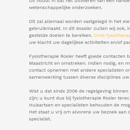
Dit houdt in dat het uitvoeren van een hande
wetenschappelijke onderzoeken.
Dit zal allemaal worden vastgelegd in het el
gebruikmaakt. In dit dossier zullen wij ook
gestelde doelen te bereiken.
Onze fysiothera
uw klacht uw dagelijkse activiteiten en/of pa
Fysiotherapie Rosier heeft goede contacten bi
Maastricht en omstreken. Indien nodig, en m
contact opnemen met andere specialisten om 
samenwerking tussen diverse disciplines uw
Wist u dat sinds 2006 de regelgeving binnen d
zijn; u kunt dus bij fysiotherapie Rosier tere
Huisartsen en specialisten behouden de moge
Het staat u vrij om alvorens uw bezoek aan 
specialist.